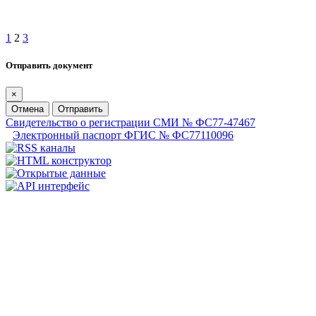
1
2
3
Отправить документ
×
Отмена
Отправить
Свидетельство о регистрации СМИ № ФС77-47467
Электронный паспорт ФГИС № ФС77110096