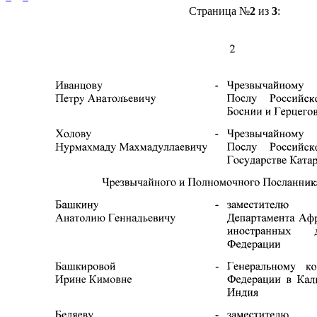
Страница №
2
из
3
: