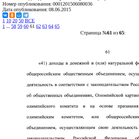
Номер опубликования:
0001201506080036
Дата опубликования:
08.06.2015
1
10
20
50
ВСЕ
1
...
58
59
60
61
62
63
64
65
Страница №
61
из
65
: