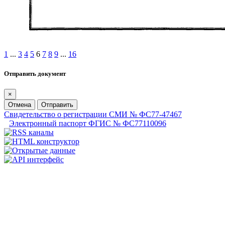
1
...
3
4
5
6
7
8
9
...
16
Отправить документ
×
Отмена
Отправить
Свидетельство о регистрации СМИ № ФС77-47467
Электронный паспорт ФГИС № ФС77110096