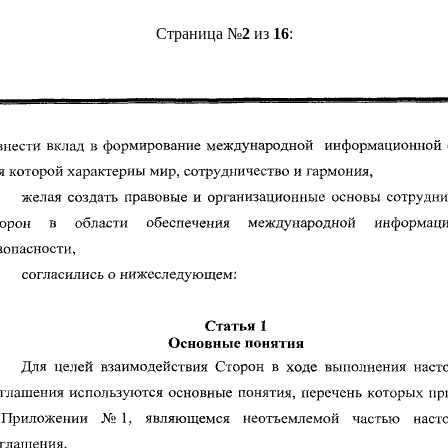
Страница №
2
из
16
: