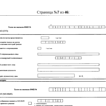
Страница №
7
из
46
: