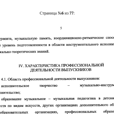
Страница №
6
из
77
: