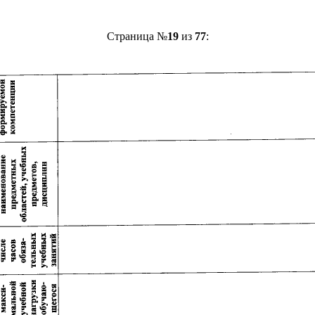
Страница №
19
из
77
: