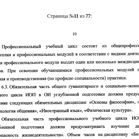
Страница №
11
из
77
: