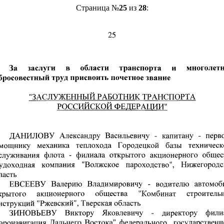
Страница №
25
из
28
: