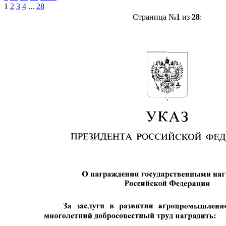
1
2
3
4
...
28
Страница №
1
из
28
: