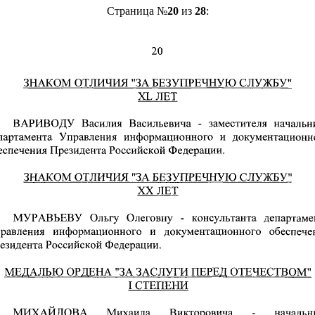
Страница №
20
из
28
: