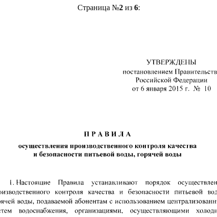
Страница №
2
из
6
: