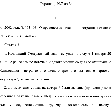
Страница №
7
из
8
: