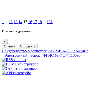
1
...
12
13
14
15
16
17
18
...
131
Отправить документ
×
Отмена
Отправить
Свидетельство о регистрации СМИ № ФС77-47467
Электронный паспорт ФГИС № ФС77110096