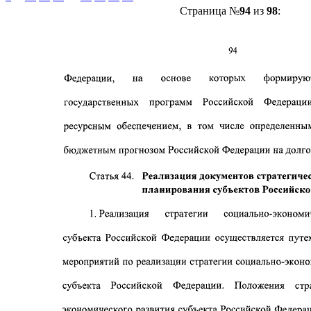
Страница №
94
из
98
: