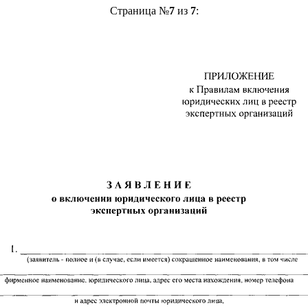
Страница №
7
из
7
: