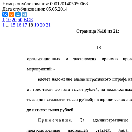
Номер опубликования:
0001201405050068
Дата опубликования:
05.05.2014
1
10
20
50
ВСЕ
1
...
15
16
17
18
19
20
21
Страница №
18
из
21
: