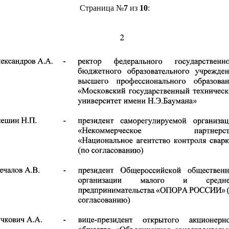
Страница №
7
из
10
: