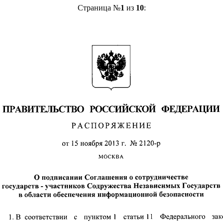
Страница №
1
из
10
: