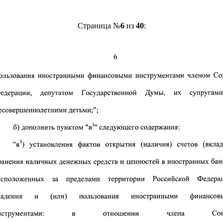
Страница №
6
из
40
: