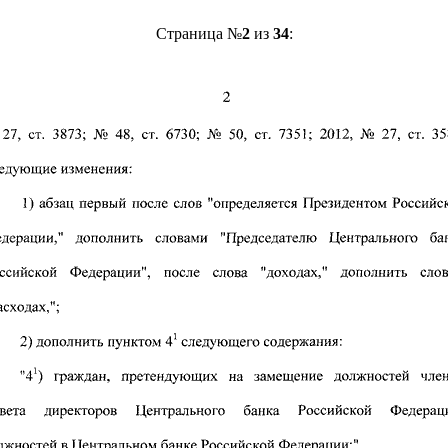
Страница №
2
из
34
: