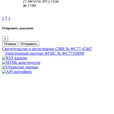
1
2
3
Отправить документ
×
Отмена
Отправить
Свидетельство о регистрации СМИ № ФС77-47467
Электронный паспорт ФГИС № ФС77110096