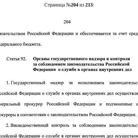
Страница №
204
из
213
: