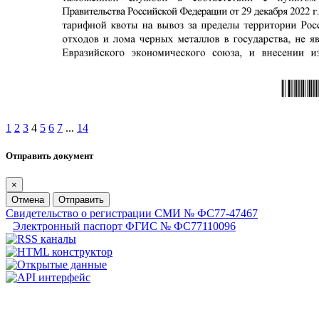
1
2
3
4
5
6
7
...
14
Отправить документ
×
Отмена
Отправить
Свидетельство о регистрации СМИ № ФС77-47467
Электронный паспорт ФГИС № ФС77110096