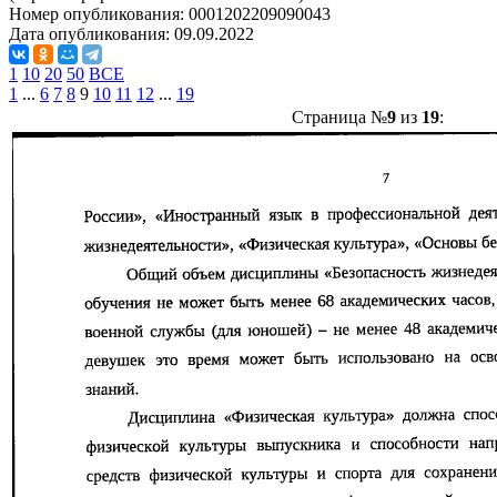
Номер опубликования:
0001202209090043
Дата опубликования:
09.09.2022
1
10
20
50
ВСЕ
1
...
6
7
8
9
10
11
12
...
19
Страница №
9
из
19
: