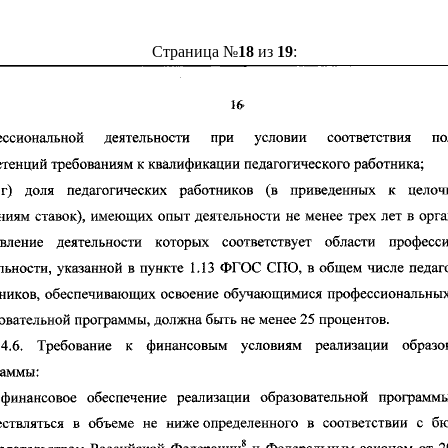
Страница №
18
из
19
: