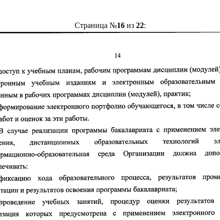
Страница №
16
из
22
: