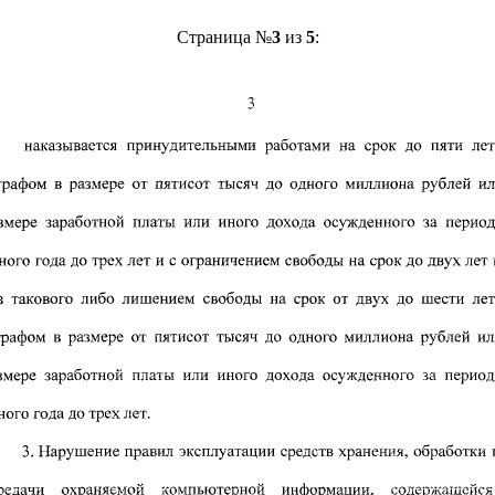
Страница №
3
из
5
: